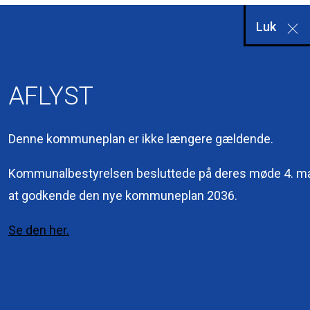
Luk
AFLYST
Kommuneqarfik
Denne kommuneplan er ikke længere gældende.
Sermersooq
Kuussuaq 2
Kommunalbestyrelsen besluttede på deres møde 4. m
3900 Nuuk
at godkende den nye kommuneplan 2036.
+299 36 70 00
Se den her.
Interne links
Sektorplaner
Eksterne links