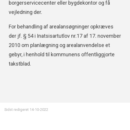
borgerservicecenter eller bygdekontor og få
vejledning der.
For behandling af arealansøgninger opkræves
der jf. § 54 i Inatsisartutlov nr.17 af 17. november
2010 om planlægning og arealanvendelse et
gebyr, i henhold til kommunens offentliggjorte
takstblad.
Sidst redigeret
14-10-2022