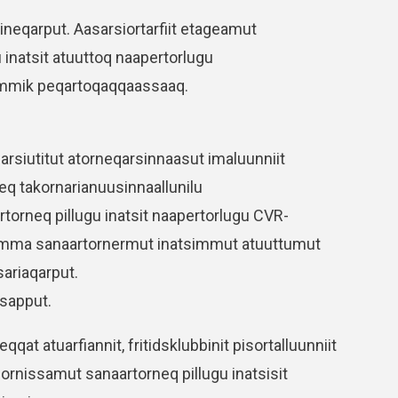
ineqarput. Aasarsiortarfiit etageamut
inatsit atuuttoq naapertorlugu
summik peqartoqaqqaassaaq.
sarsiutitut atorneqarsinnaasut imaluunniit
eq takornarianuusinnaallunilu
torneq pillugu inatsit naapertorlugu CVR-
mma sanaartornermut inatsimmut atuuttumut
ariaqarput.
ssapput.
at atuarfiannit, fritidsklubbinit pisortalluunniit
liornissamut sanaartorneq pillugu inatsisit