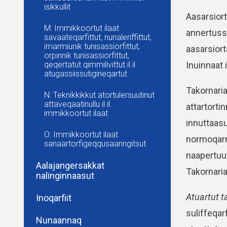
isikkullit
Aasarsiort
M: Immikkoortut ilaat
annertuss
savaateqarfittut, nunaleriffittut,
imarmiunik tunisassiorfittut,
aasarsior
orpinnik tunisassiorfittut,
Inuinnaat 
qeqertatut qimmilivittut il.il.
atugassiissutigineqartut
Takornaria
N: Teknikkikkut atortulersuutinut
attaveqaatinullu il.il.
attartorti
immikkoortut ilaat
innuttaasu
O: Immikkoortut ilaat
normoqarn
sanaartorfigeqqusaanngitsut
naapertuu
Aalajangersakkat
Takornaria
nalinginnaasut
Atuartut 
Inoqarfiit
suliffeqar
Nunaannaq