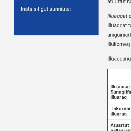
atuuttut 
Inatsisitigut sunniutai
Illuaqqat p
Illuaqqat 
aniguiniar
Illuliorne
Illuaqqanu
Illu aasar
Sunngiff
illuaraq
Takornar
illuaraq
Atuartut
aallaarsi