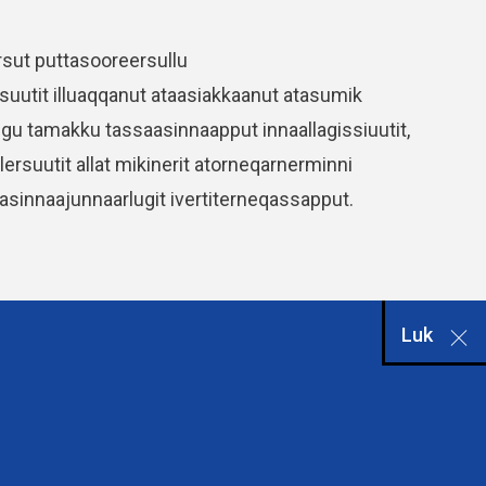
rsut puttasooreersullu
ersuutit illuaqqanut ataasiakkaanut atasumik
gu tamakku tassaasinnaapput innaallagissiuutit,
ulersuutit allat mikinerit atorneqarnerminni
utaasinnaajunnaarlugit ivertiterneqassapput.
Luk