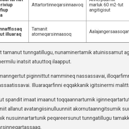
riviup
Attartortinneqarsinnaavoq
marluk 60 m2-tut
fiup
angitigisut
aa
annaffissaq
Tamanit
Aalajangersaasoqan
ut illuaraq
atorneqarsinnaasoq
ut tamanut tunngatillugu, nunaminertamik atuinissamut a
ermilu inatsit atuuttoq ilaapput.
anngertut piginnittut nammineq nassassavai, illoqarfimm
saatissavai. Illuaraqarfinni eqqakkanik igitsinermi mali
tut spandit imaat imaanut toqqaannartumik iginneqartartu
nniit allanut avatangiisinulluunniit akornutaanngitsumik 
nnik nusuinnartartunik peqareersunut tunngatillugu tamak
rsinneqartassaaq.