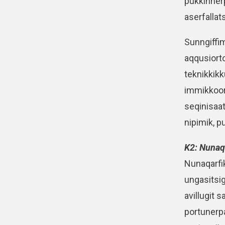
pukkinnerp
aserfallat
Sunngiffim
aqqusiort
teknikkikk
immikkoort
seqinisaat
nipimik, p
K2: Nunaq
Nunaqarfi
ungasitsig
avillugit 
portunerpa