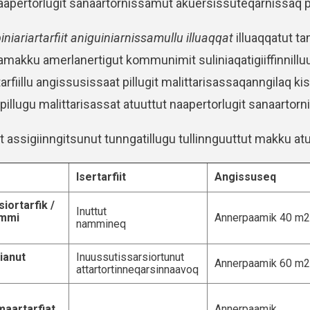
naapertorlugit sanaartornissamut akuersissuteqarnissaq p
iniariartarfiit aniguiniarnissamullu illuaqqat
illuaqqatut t
tamakku amerlanertigut kommunimit suliniaqatigiiffinnilluunn
tarfiillu angissusissaat pillugit malittarisassaqanngilaq k
q pillugu malittarisassat atuuttut naapertorlugit sanaart
t assigiinngitsunut tunngatillugu tullinnguuttut makku at
Isertarfiit
Angissuseq
siortarfik /
Inuttut
immi
Annerpaamik 40 m2
nammineq
ianut
Inuussutissarsiortunut
Annerpaamik 60 m2
attartortinneqarsinnaavoq
maartarfiat
Annerpaamik