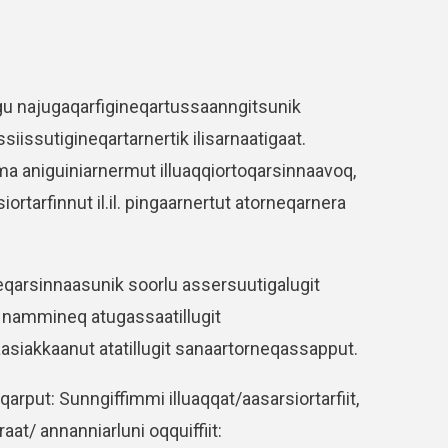
llugu najugaqarfigineqartussaanngitsunik
assiissutigineqartarnertik ilisarnaatigaat.
amma aniguiniarnermut illuaqqiortoqarsinnaavoq,
rtarfinnut il.il. pingaarnertut atorneqarnera
qarsinnaasunik soorlu assersuutigalugit
ku nammineq atugassaatillugit
aasiakkaanut atatillugit sanaartorneqassapput.
arput: Sunngiffimmi illuaqqat/aasarsiortarfiit,
araat/ annanniarluni oqquiffiit: