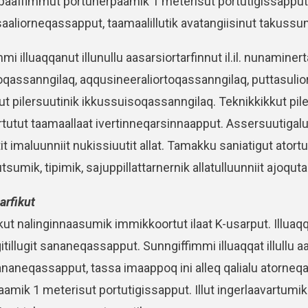
aaffimmut portunerpaamik 1 meterisut portutigissapput. 
saaliorneqassapput, taamaalillutik avatangiisinut takussu
mi illuaqqanut illunullu aasarsiortarfinnut il.il. nunaminer
oqassanngilaq, aqqusineeraliortoqassanngilaq, puttasuli
ut pilersuutinik ikkussuisoqassanngilaq. Teknikkikkut pil
utut taamaallaat ivertinneqarsinnaapput. Assersuutigalu
it imaluunniit nukissiuutit allat. Tamakku saniatigut atort
utsumik, tipimik, sajuppillattarnernik allatulluunniit ajoq
arfikut
kut nalinginnaasumik immikkoortut ilaat K-usarput. Illu
itillugit sananeqassapput. Sunngiffimmi illuaqqat illullu 
sananeqassapput, tassa imaappoq ini alleq qalialu atorne
amik 1 meterisut portutigissapput. Illut ingerlaavartumik