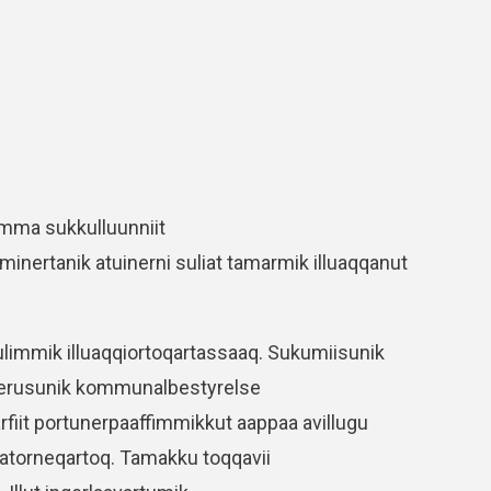
 aamma sukkulluunniit
minertanik atuinerni suliat tamarmik illuaqqanut
immik illuaqqiortoqartassaaq. Sukumiisunik
nnerusunik kommunalbestyrelse
arfiit portunerpaaffimmikkut aappaa avillugu
u atorneqartoq. Tamakku toqqavii