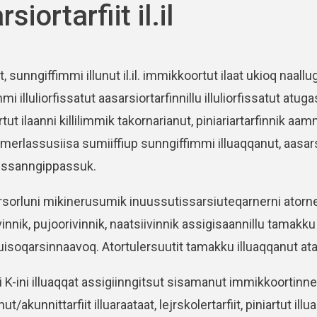
siortarfiit il.il
t, sunngiffimmi illunut il.il. immikkoortut ilaat ukioq naa
i illuliorfissatut aasarsiortarfinnillu illuliorfissatut atug
ut ilaanni killilimmik takornarianut, piniariartarfinnik a
erlassusiisa sumiiffiup sunngiffimmi illuaqqanut, aasarsio
tissanngippassuk.
orluni mikinerusumik inuussutissarsiuteqarnerni atorne
vinnik, pujoorivinnik, naatsiivinnik assigisaannillu tamak
uisoqarsinnaavoq. Atortulersuutit tamakku illuaqqanut at
i K-ini illuaqqat assigiinngitsut sisamanut immikkoortinneq
ut/akunnittarfiit illuaraataat, lejrskolertarfiit, piniartut illu