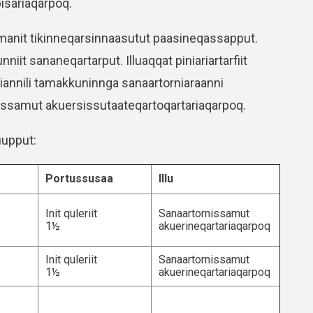
isariaqarpoq.
amanit tikinneqarsinnaasutut paasineqassapput.
iit sananeqartarput. Illuaqqat piniariartarfiit
isiannili tamakkuninnga sanaartorniaraanni
ornissamut akuersissutaateqartoqartariaqarpoq.
uupput:
Portussusaa
Illu
Init quleriit
Sanaartornissamut
1½
akuerineqartariaqarpoq
Init quleriit
Sanaartornissamut
1½
akuerineqartariaqarpoq