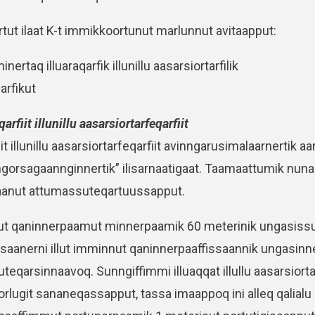
ut ilaat K-t immikkoortunut marlunnut avitaapput:
ertaq illuaraqarfik illunillu aasarsiortarfilik
rfikut
qarfiit illunillu aasarsiortarfeqarfiit
fiit illunillu aasarsiortarfeqarfiit avinngarusimalaarnertik
nngorsagaannginnertik” ilisarnaatigaat. Taamaattumik nuna
aanut attumassuteqartuussapput.
ut qaninnerpaamut minnerpaamik 60 meterinik ungasissul
rsaanerni illut imminnut qaninnerpaaffissaannik ungasi
teqarsinnaavoq. Sunngiffimmi illuaqqat illullu aasarsiort
orlugit sananeqassapput, tassa imaappoq ini alleq qalial