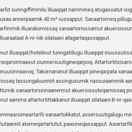
arfiit sunngiffimmilu illuaqqat nammineq atugassatut isig
usaa annerpaamik 40 m²-iussapput. Sanaartorneq pillugu 
tarfimmik illuaraliornissaq sanaartornissamut akuersis
illuaraataat A-nr-nik silataani allagartaqassapput.
nut illuaqqat/hotelinut tunngatillugu illuaqqat inuussutis
nneqarsinnaasut siunnersuutigineqarpoq. Attartortitsisarn
nuusinnaavoq. Takornarianut illuaqqat pineqarpata sanaar
issaq tassungaluunniit assingusumik nassuiaammik aa
ttumik sanaartorsinnaanermut akuersissuteqarnissaq pis
nut aamma attartortittakkanut illuaqqat silataani B-nr-qa
tammaarsimaartarfii
sanaartukkatut, assersuutigalugu meeqq
fiutaannit atorneqartartutut, paasineqassapput. Asiartarfi