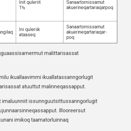
Init quleriit
Sanaartornissamut
1½
akuerineqartariaqarpoq
Sanaartornissamut
Ini quleriik
ngilaq
akuerineqartariaqar-
ataaseq
poq
gguaassisarnermut malittarisassat
ilu ikuallaavimmi ikuallatassanngorlugit
ttarisassat atuuttut malinneqassapput.
t imaluunniit issunnguutsittussanngorlugit
suujunnaarsinneqassapput. Illooreersut
kunani imikoq taamatorluinnaq