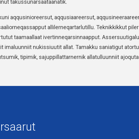
inut takussunarsaataanatik.
kuni aqqusinioreersut, aqqusiaareersut, aqqusineeraaree
saaliorneqassapput allilerneqartarlutillu. Teknikkikkut pil
utut taamaallaat ivertinneqarsinnaapput. Assersuutigalu
it imaluunniit nukissiuutit allat. Tamakku saniatigut atort
utsumik, tipimik, sajuppillattarnernik allatulluunniit ajoq
rsaarut