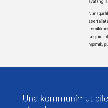
avatangiis
Nunaqarfi
aserfallat
immikkoort
seqinisaat
nipimik, p
Kingullermik iluarsineqarpoq
25-08-2021
Una kommunimut pile