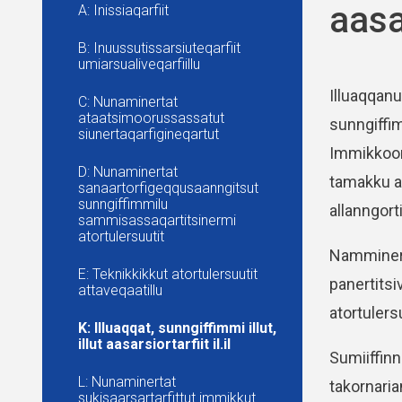
aasar
A: Inissiaqarfiit
B: Inuussutissarsiuteqarfiit
umiarsualiveqarfiillu
Illuaqqanu
C: Nunaminertat
ataatsimoorussassatut
sunngiffimm
siunertaqarfigineqartut
Immikkoort
D: Nunaminertat
tamakku am
sanaartorfigeqqusaanngitsut
sunngiffimmilu
allanngor
sammisassaqartitsinermi
atortulersuutit
Namminers
E: Teknikkikkut atortulersuutit
panertitsi
attaveqaatillu
atortulers
K: Illuaqqat, sunngiffimmi illut,
illut aasarsiortarfiit il.il
Sumiiffinn
L: Nunaminertat
takornarian
sukisaarsartarfittut immikkut