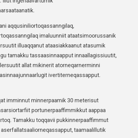
Illut ingerlaavartumik
narsaataanatik.
tani aqqusiniliortoqassanngilaq,
ortoqassanngilaq imaluunniit ataatsimoorussanik
ersuutit illuaqqanut ataasiakkaanut atasumik
gu tamakku tassaasinnaapput innaallagissiuutit,
ulersuutit allat mikinerit atorneqarnerminni
utaasinnaajunnaarlugit ivertiterneqassapput.
aqqat imminnut minnerpaamik 30 meterisut
aasarsiortarfiit portunerpaaffimmikkut aappaa
qartoq. Tamakku toqqavii pukkinnerpaaffimmut
 aserfallatsaaliorneqassapput, taamaalillutik