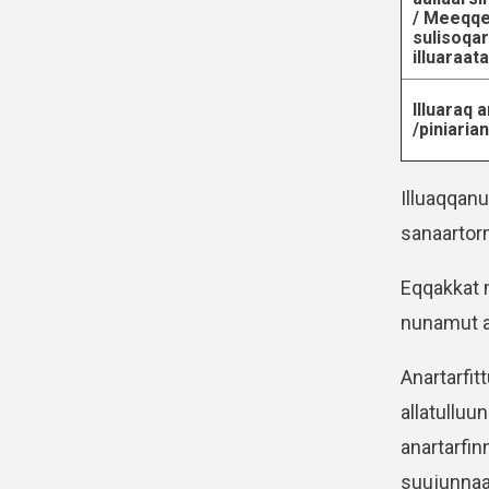
/ Meeqqe
sulisoqar
illuaraat
Illuaraq 
/piniarian
Illuaqqan
sanaartorn
Eqqakkat m
nunamut as
Anartarfit
allatulluu
anartarfi
suujunnaa