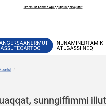
Ilitsersuut Aamma Apeqqutigineqakkajuttut
ANGERSAANERMUT
NUNAMINERTAMIK
ASSUTEQARTOQ
ATUGASSIINEQ
/
koortut
luaqqat, sunngiffimmi illut,