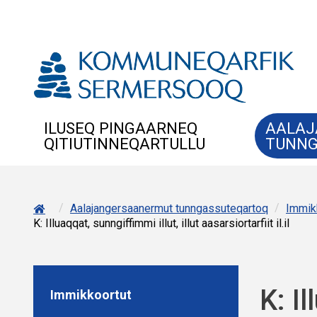
ILUSEQ PINGAARNEQ
AALAJ
QITIUTINNEQARTULLU
TUNNG
/
/
Aalajangersaanermut tunngassuteqartoq
Immik
K: Illuaqqat, sunngiffimmi illut, illut aasarsiortarfiit il.il
K: Il
Immikkoortut