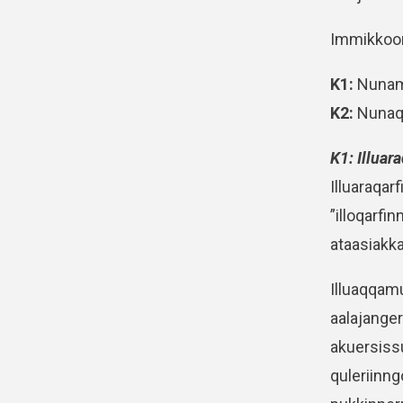
Immikkoort
K1:
Nunamin
K2:
Nunaqa
K1: Illuara
Illuaraqar
”illoqarfi
ataasiakk
Illuaqqam
aalajange
akuersissu
quleriinng