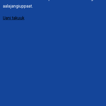
3900 Nuuk
aalajangiuppaat.
+299 36 70 00
Uani takuuk
Interne links
Pilersaarutit immikkoortunut attuumassusillit
Eksterne links
Planloven
Pilersaarusiorneq
Genveje
Pilersaarusiornermi periusissiaq
©
2020
Kommuneqarfik Sermersooq