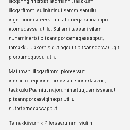
illoqannginnersat akornanni, taakkumi
illoqarfimmi suliniutinut sammisanullu
ingerlanneqareersunut atorneqarsinnaapput
atorneqassallutillu. Suliami tassani silami
nunaminertat pitsanngorsarneqassapput,
tamakkulu akornisigut aqqutit pitsanngorsarlugit
piorsarneqassallutik.
Matumani illoqarfimmi pioreersut
ineriartorteqqinneqarnissaat siunertaavoq,
taakkulu Paamiut najoruminartuujuarnissaanut
pitsanngorsaavigineqarlutillu
nutarterneqassapput.
Tamakkiisumik Pilersaarummi siuliini