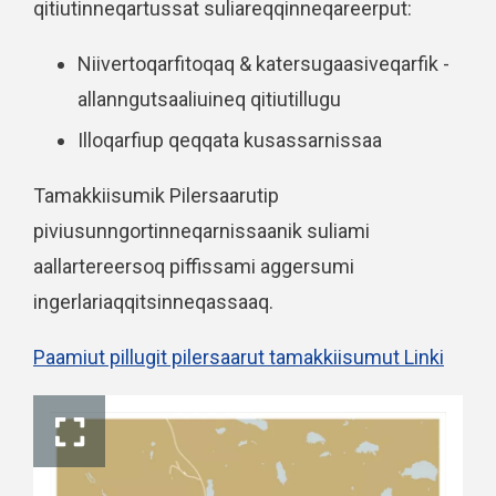
qitiutinneqartussat suliareqqinneqareerput:
Niivertoqarfitoqaq & katersugaasiveqarfik -
allanngutsaaliuineq qitiutillugu
Illoqarfiup qeqqata kusassarnissaa
Tamakkiisumik Pilersaarutip
piviusunngortinneqarnissaanik suliami
aallartereersoq piffissami aggersumi
ingerlariaqqitsinneqassaaq.
Paamiut pillugit pilersaarut tamakkiisumut Linki