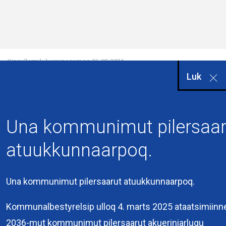
Kingullermik iluarsineqarpoq
06-09-2021
Luk
Una kommunimut pilersaar
atuukkunnaarpoq.
Una kommunimut pilersaarut atuukkunnaarpoq.
Kommuneqarfik
Sermersooq
Kommunalbestyrelsip ulloq 4. marts 2025 ataatsimiinn
Kuussuaq 2
2036-mut kommunimut pilersaarut akueriniarlugu