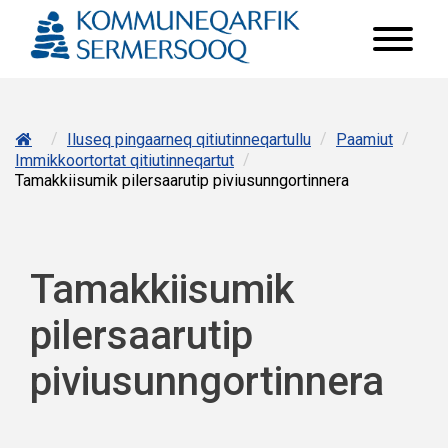
/
/
/
Iluseq pingaarneq qitiutinneqartullu
Paamiut
/
Immikkoortortat qitiutinneqartut
Tamakkiisumik pilersaarutip piviusunngortinnera
Tamakkiisumik
pilersaarutip
piviusunngortinnera