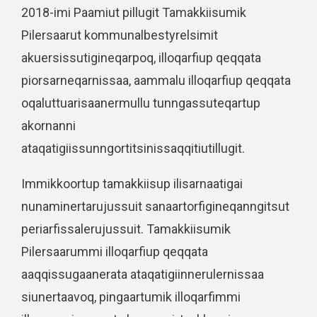
2018-imi Paamiut pillugit Tamakkiisumik
Pilersaarut kommunalbestyrelsimit
akuersissutigineqarpoq, illoqarfiup qeqqata
piorsarneqarnissaa, aammalu illoqarfiup qeqqata
oqaluttuarisaanermullu tunngassuteqartup
akornanni
ataqatigiissunngortitsinissaqqitiutillugit.
Immikkoortup tamakkiisup ilisarnaatigai
nunaminertarujussuit sanaartorfigineqanngitsut
periarfissalerujussuit. Tamakkiisumik
Pilersaarummi illoqarfiup qeqqata
aaqqissugaanerata ataqatigiinnerulernissaa
siunertaavoq, pingaartumik illoqarfimmi