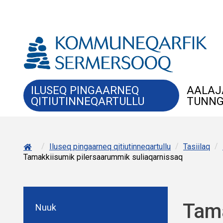
ILUSEQ PINGAARNEQ
AALAJ
QITIUTINNEQARTULLU
TUNNG
/
/
/
Iluseq pingaarneq qitiutinneqartullu
Tasiilaq
Tamakkiisumik pilersaarummik suliaqarnissaq
Tama
Nuuk