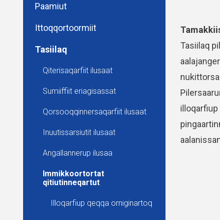
Paamiut
Ittoqqortoormiit
Tamakkiis
Tasiilaq p
Tasiilaq
aalajange
Qiterisaqarfiit ilusaat
nukittorsa
Sumiiffiit eriagisassat
Pilersaaru
illoqarfiu
Qorsooqqinnersaqarfiit ilusaat
pingaarti
Inuutissarsiutit ilusaat
aalanissam
Angallannerup ilusaa
Immikkoortortat
qitiutinneqartut
Illoqarfiup qeqqa orniginartoq