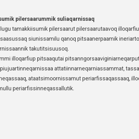
umik pilersaarummik suliaqarnissaq
illugu tamakkiisumik pilersaarut pilersaarutaavoq illoqarf
rsaasussaq siunissamilu qanoq pitsaanerpaamik ineriart
rnissaannik takutitsisuusoq.
mmi illoqarfiup pitsaaqutai pitsanngorsaaviginiarneqarput,
p piujuartinneqarnissaa attatiinnarneqarniassammat, tassan
nneqassaaq, ataatsimoornissamut periarfissaqassaaq, ill
ullu periarfissinneqassallutik.