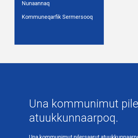
Nunaannaq
Kommuneqarfik Sermersooq
Kingullermik iluarsineqarpoq
06-08-2020
Una kommunimut pile
atuukkunnaarpoq.
Una kommunimut pilersaarut atuukkunnaarp