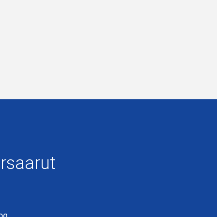
rsaarut
oq.