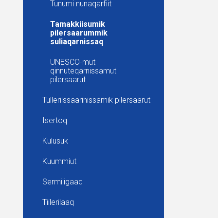
Tunumi nunaqarfiit
Tamakkiisumik
pilersaarummik
suliaqarnissaq
UNESCO-mut
qinnuteqarnissamut
pilersaarut
Tulleriissaarinissamik pilersaarut
Isertoq
Kulusuk
Kuummiut
Sermiligaaq
Tiilerilaaq