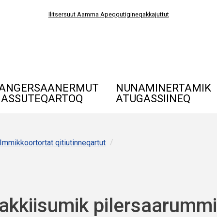
Ilitsersuut Aamma Apeqqutigineqakkajuttut
ANGERSAANERMUT
NUNAMINERTAMIK
ASSUTEQARTOQ
ATUGASSIINEQ
/
Immikkoortortat qitiutinneqartut
kkiisumik pilersaarummi