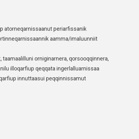
iup atorneqarnissaanut periarfissanik
ortinneqarnissaannik aamma/imaluunniit
 taamaalilluni orniginarnera, qorsooqqinnera,
ilu illoqarfiup qeqqata ingerlalluarnissaa
oqarfiup innuttaasui peqqinnissamut