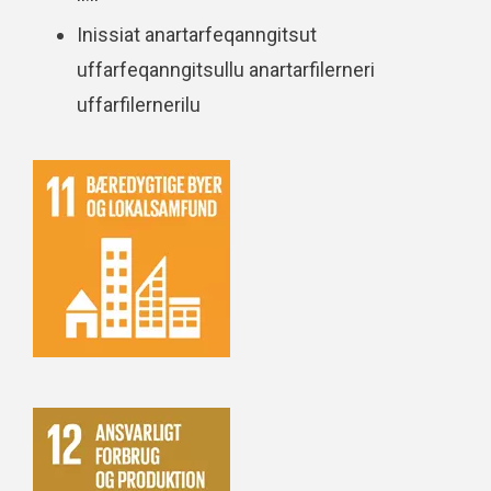
Inissiat anartarfeqanngitsut
uffarfeqanngitsullu anartarfilerneri
uffarfilernerilu