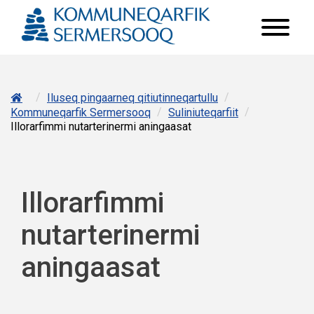
/
/
Iluseq pingaarneq qitiutinneqartullu
/
/
Kommuneqarfik Sermersooq
Suliniuteqarfiit
Illorarfimmi nutarterinermi aningaasat
Illorarfimmi
nutarterinermi
aningaasat