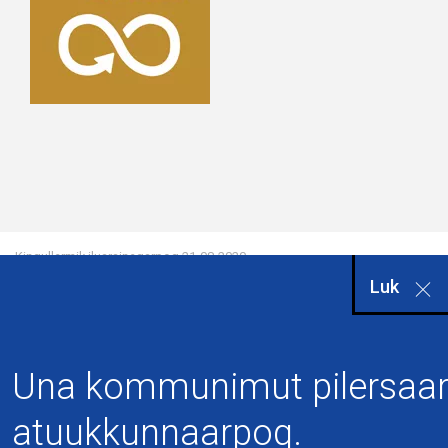
Kingullermik iluarsineqarpoq
21-08-2020
Luk
Una kommunimut pilersaar
atuukkunnaarpoq.