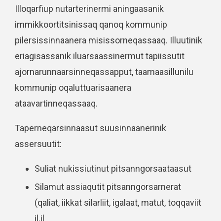
Illoqarfiup nutarterinermi aningaasanik
immikkoortitsinissaq qanoq kommunip
pilersissinnaanera misissorneqassaaq. Illuutinik
eriagisassanik iluarsaassinermut tapiissutit
ajornarunnaarsinneqassapput, taamaasillunilu
kommunip oqaluttuarisaanera
ataavartinneqassaaq.
Taperneqarsinnaasut suusinnaanerinik
assersuutit:
Suliat nukissiutinut pitsanngorsaataasut
Silamut assiaqutit pitsanngorsarnerat
(qaliat, iikkat silarliit, igalaat, matut, toqqaviit
il.il