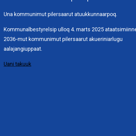
Una kommunimut pilersaarut atuukkunnaarpoq.
Kommuneqarfik
Sermersooq
Kommunalbestyrelsip ulloq 4. marts 2025 ataatsimiinn
Kuussuaq 2
2036-mut kommunimut pilersaarut akueriniarlugu
3900 Nuuk
aalajangiuppaat.
+299 36 70 00
Uani takuuk
Interne links
Pilersaarutit immikkoortunut attuumassusillit
Eksterne links
Planloven
Pilersaarusiorneq
Genveje
Pilersaarusiornermi periusissiaq