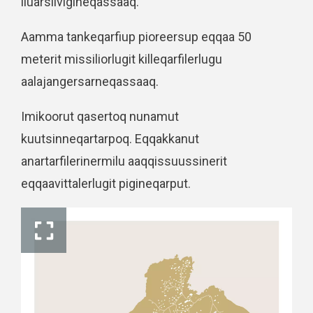
iluarsiivigineqassaaq.
Aamma tankeqarfiup pioreersup eqqaa 50
meterit missiliorlugit killeqarfilerlugu
aalajangersarneqassaaq.
Imikoorut qasertoq nunamut
kuutsinneqartarpoq. Eqqakkanut
anartarfilerinermilu aaqqissuussinerit
eqqaavittalerlugit pigineqarput.