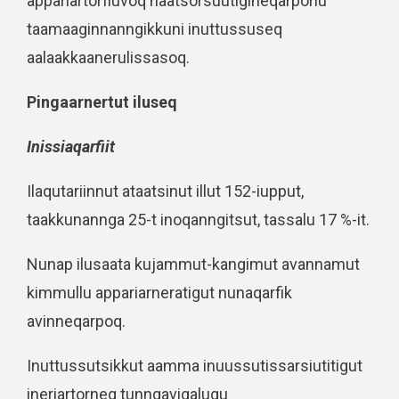
appariartorfiuvoq naatsorsuutigineqarporlu
taamaaginnanngikkuni inuttussuseq
aalaakkaanerulissasoq.
Pingaarnertut iluseq
Inissiaqarfiit
Ilaqutariinnut ataatsinut illut 152-iupput,
taakkunannga 25-t inoqanngitsut, tassalu 17 %-it.
Nunap ilusaata kujammut-kangimut avannamut
kimmullu appariarneratigut nunaqarfik
avinneqarpoq.
Inuttussutsikkut aamma inuussutissarsiutitigut
ineriartorneq tunngavigalugu