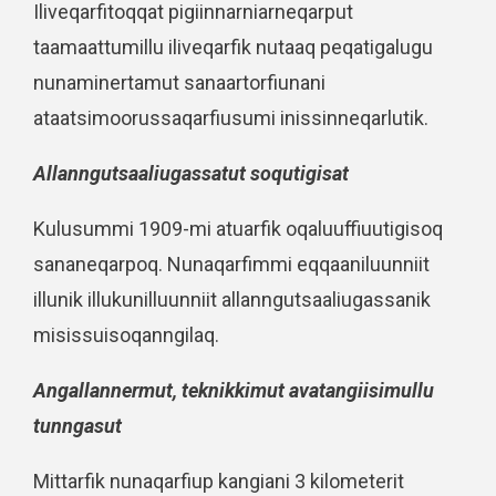
Iliveqarfitoqqat pigiinnarniarneqarput
taamaattumillu iliveqarfik nutaaq peqatigalugu
nunaminertamut sanaartorfiunani
ataatsimoorussaqarfiusumi inissinneqarlutik.
Allanngutsaaliugassatut soqutigisat
Kulusummi 1909-mi atuarfik oqaluuffiuutigisoq
sananeqarpoq. Nunaqarfimmi eqqaaniluunniit
illunik illukunilluunniit allanngutsaaliugassanik
misissuisoqanngilaq.
Angallannermut, teknikkimut avatangiisimullu
tunngasut
Mittarfik nunaqarfiup kangiani 3 kilometerit