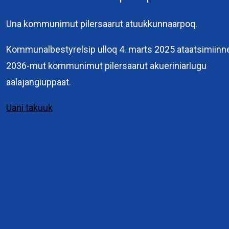
Una kommunimut pilersaarut atuukkunnaarpoq.
Kommuneqarfik
Sermersooq
Kommunalbestyrelsip ulloq 4. marts 2025 ataatsimiinn
Kuussuaq 2
2036-mut kommunimut pilersaarut akueriniarlugu
3900 Nuuk
aalajangiuppaat.
+299 36 70 00
Uani takuuk
Interne links
Pilersaarutit immikkoortunut attuumassusillit
Eksterne links
Planloven
Pilersaarusiorneq
Genveje
Pilersaarusiornermi periusissiaq