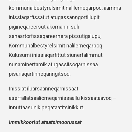
kommunalbestyrelsimit nalilerneqarpoq, aamma
inissiaqarfissatut atugassanngortillugit
pigineqareersut akornanni suli
sanaartorfissaqareernera pissutigalugu,
Kommunalbestyrelsimit nalilerneqarpoq
Kulusumi inissiaqarfittut siunertalimmut
nunaminertamik atugassiisoqarnissaa
pisariaqartinneqanngitsoq.
Inissiat iluarsaanneqarnissaat
aserfallatsaaliorneqarnissaallu kissaataavoq –
innuttaasunik peqataatitsinikkut.
Immikkoortut ataatsimoorussat