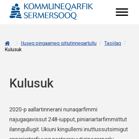
/
/
/
Iluseq pingaarneq qitiutinneqartullu
Tasiilaq
Kulusuk
Kulusuk
2020-p aallartinnerani nunaqarfimmi
najugaqavissut 248-iupput, piniariartarfimmiittut
ilanngullugit. Ukiuni kingullerni inuttussutsimigut