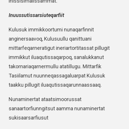
inissisimalissammat.
Inuussutissarsiuteqarfiit
Kulusuk immikkoortumi nunaqarfinnit
anginersaavoq, Kulusuullu qanittuani
mittarfeqarneratigut ineriartortitassat pillugit
immikkut iluaqutissaqarpoq, sanalukkanut
takornariaqarnermullu atatillugu. Mittarfik
Tasiilamut nuunneqassagaluarpat Kulusuk
taakku pillugit iluaqutissaqarunnaassaaq.
Nunaminertat ataatsimoorussat
sanaartorfiunngitsut aamma nunaminertat
sukisaarsarfiusut