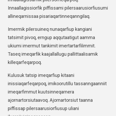
Innaallagissiorfik piffissami pilersaarusiorfiusumi
allineqarnissaa pisariaqartinneqanngilaq.
Imermik pilersuineq nunaqarfiup kangiani
tatsimit pivoq, erngup aqqutaatigut aamma
ukiumi imermut tankimit imertartarfilimmit.
Taseq imeqarfik kaajallallugu pallittaalisamik
killeqarfeqarpoq.
Kulusuk tatsip imeqarfiup kitaani
inissiaqarfeqarpoq, imikoorutillu tassanngaanniit
imeqarfimmut kuutsinneqarnera
ajornartorsiutaavoq. Ajornartorsiut taanna
piffissap pilersaarusiorfiusup uliani