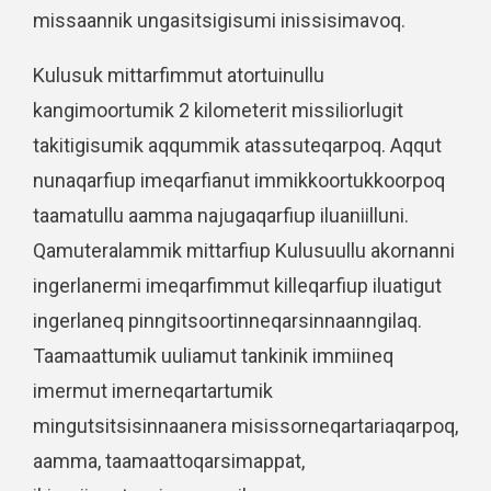
missaannik ungasitsigisumi inissisimavoq.
Kulusuk mittarfimmut atortuinullu
kangimoortumik 2 kilometerit missiliorlugit
takitigisumik aqqummik atassuteqarpoq. Aqqut
nunaqarfiup imeqarfianut immikkoortukkoorpoq
taamatullu aamma najugaqarfiup iluaniilluni.
Qamuteralammik mittarfiup Kulusuullu akornanni
ingerlanermi imeqarfimmut killeqarfiup iluatigut
ingerlaneq pinngitsoortinneqarsinnaanngilaq.
Taamaattumik uuliamut tankinik immiineq
imermut imerneqartartumik
mingutsitsisinnaanera misissorneqartariaqarpoq,
aamma, taamaattoqarsimappat,