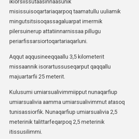
ikiorsiissutaasinnaasunik
misissuisoqartariaqarpoq taamatullu uuliamik
mingutsitsisoqassagaluarpat imermik
pilersuinerup attatiinnarnissaa pillugu
periarfissarsiortoqartariaqarluni.
Aqqut aqqusineeqqaallu 3,5 kilometerit
missaannik isorartussuseqarput qaqqallu
majuartarfii 25 meterit.
Kulusumi umiarsualivimmiipput nunaqarfiup
umiarsualivia aamma umiarsualivimmut atasoq
tunisassiorfik. Nunaqarfiup umiarsualivia 2,5
meterinik talittarfeqarpoq 2,5 meterinik
itissusilimmi.