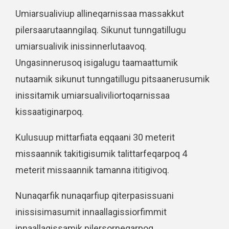
Umiarsualiviup allineqarnissaa massakkut
pilersaarutaanngilaq. Sikunut tunngatillugu
umiarsualivik inissinnerlutaavoq.
Ungasinnerusoq isigalugu taamaattumik
nutaamik sikunut tunngatillugu pitsaanerusumik
inissitamik umiarsualiviliortoqarnissaa
kissaatiginarpoq.
Kulusuup mittarfiata eqqaani 30 meterit
missaannik takitigisumik talittarfeqarpoq 4
meterit missaannik tamanna ititigivoq.
Nunaqarfik nunaqarfiup qiterpasissuani
inissisimasumit innaallagissiorfimmit
innaallagissamik pilersorneqarpoq.