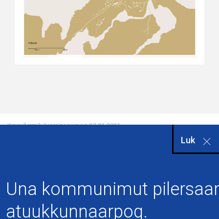
Kingullermik iluarsineqarpoq
27-01-2021
Luk
Una kommunimut pilersaar
atuukkunnaarpoq.