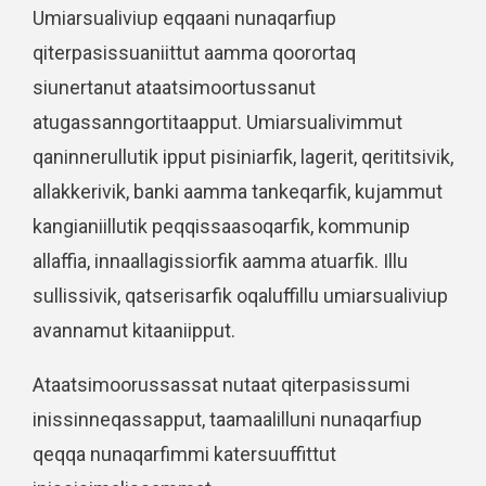
Umiarsualiviup eqqaani nunaqarfiup
qiterpasissuaniittut aamma qoorortaq
siunertanut ataatsimoortussanut
atugassanngortitaapput. Umiarsualivimmut
qaninnerullutik ipput pisiniarfik, lagerit, qerititsivik,
allakkerivik, banki aamma tankeqarfik, kujammut
kangianiillutik peqqissaasoqarfik, kommunip
allaffia, innaallagissiorfik aamma atuarfik. Illu
sullissivik, qatserisarfik oqaluffillu umiarsualiviup
avannamut kitaaniipput.
Ataatsimoorussassat nutaat qiterpasissumi
inissinneqassapput, taamaalilluni nunaqarfiup
qeqqa nunaqarfimmi katersuuffittut