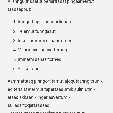
Allannguiffissatut periarfissat pingaarnertut
tassaapput:
Imeqarfiup allanngortinnera
Telemut tunngasut
Issortarfimmi sanaartorneq
Mannguani sanaartorneq
Iminami sanaartorneq
Sarfaarsuit
Aammattaaq pinngortitamut ajoqutaanngitsunik
eqiterisitsinermut tapertaasumik suliniutinik
ataasiakkaanik ingerlaavartumik
suliaqartoqartassaaq.