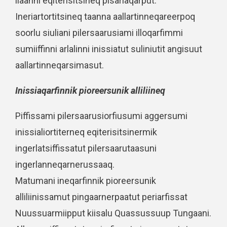
ilaanni eqiterisitsineq pisariaqarput.
Ineriartortitsineq taanna aallartinneqareerpoq
soorlu siuliani pilersaarusiami illoqarfimmi
sumiiffinni arlalinni inissiatut suliniutit angisuut
aallartinneqarsimasut.
Inissiaqarfinnik pioreersunik alliliineq
Piffissami pilersaarusiorfiusumi aggersumi
inissialiortiterneq eqiterisitsinermik
ingerlatsiffissatut pilersaarutaasuni
ingerlanneqarnerussaaq.
Matumani ineqarfinnik pioreersunik
alliliinissamut pingaarnerpaatut periarfissat
Nuussuarmiipput kiisalu Quassussuup Tungaani.