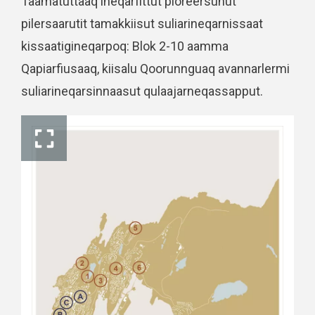
Taamatuttaaq ineqarfittut pioreersunut
pilersaarutit tamakkiisut suliarineqarnissaat
kissaatigineqarpoq: Blok 2-10 aamma
Qapiarfiusaaq, kiisalu Qoorunnguaq avannarlermi
suliarineqarsinnaasut qulaajarneqassapput.