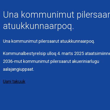
Una kommunimut pilersaar
atuukkunnaarpoq.
Una kommunimut pilersaarut atuukkunnaarpoq.
Kommuneqarfik
Sermersooq
Kommunalbestyrelsip ulloq 4. marts 2025 ataatsimiinn
Kuussuaq 2
2036-mut kommunimut pilersaarut akueriniarlugu
3900 Nuuk
aalajangiuppaat.
+299 36 70 00
Uani takuuk
Interne links
Pilersaarutit immikkoortunut attuumassusillit
Eksterne links