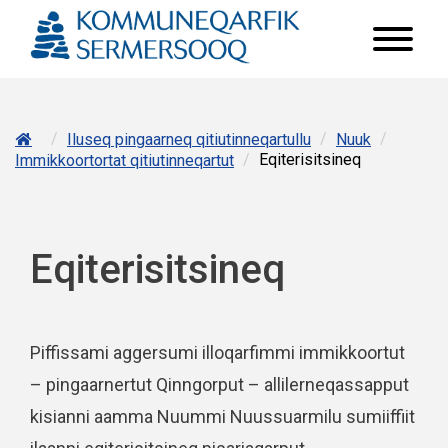
/
/
/
Iluseq pingaarneq qitiutinneqartullu
Nuuk
/
Eqiterisitsineq
Immikkoortortat qitiutinneqartut
Eqiterisitsineq
Piffissami aggersumi illoqarfimmi immikkoortut
– pingaarnertut Qinngorput – allilerneqassapput
kisianni aamma Nuummi Nuussuarmilu sumiiffiit