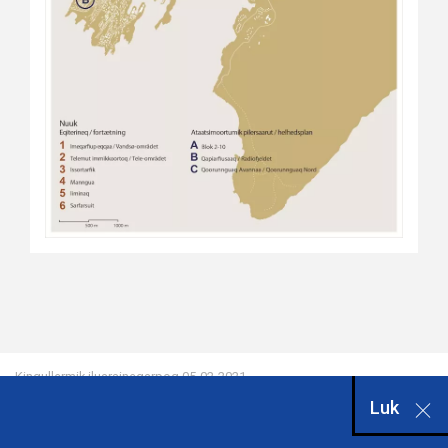
Kingullermik iluarsineqarpoq
05-02-2021
Luk