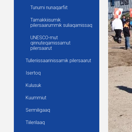
Tunumi nunaqarfiit
Tamakkiisumik
pilersaarummik suliaqarnissaq
UNESCO-mut
qinnuteqarnissamut
pilersaarut
Tulleriissaarinissamik pilersaarut
Isertoq
Kulusuk
Kuummiut
Sermiligaaq
Tiilerilaaq