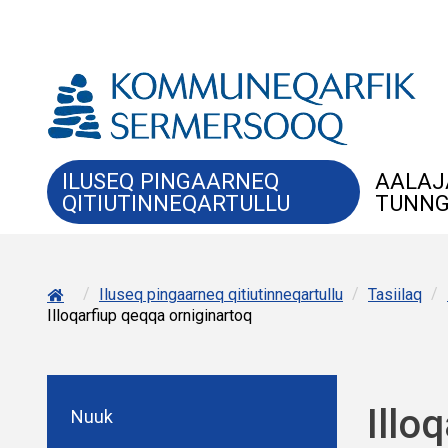
ILUSEQ PINGAARNEQ
AALAJ
QITIUTINNEQARTULLU
TUNNG
/
/
/
Iluseq pingaarneq qitiutinneqartullu
Tasiilaq
Illoqarfiup qeqqa orniginartoq
Illo
Nuuk