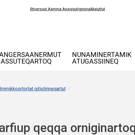
Ilitsersuut Aamma Apeqqutigineqakkajuttut
ANGERSAANERMUT
NUNAMINERTAMIK
ASSUTEQARTOQ
ATUGASSIINEQ
/
Immikkoortortat qitiutinneqartut
qarfiup qeqqa orniginarto