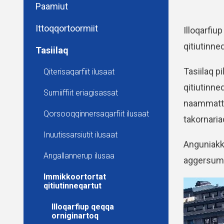
Paamiut
Ittoqqortoormiit
Illoqarfiu
qitiutinne
Tasiilaq
Tasiilaq 
Qiterisaqarfiit ilusaat
qitiutinne
Sumiiffiit eriagisassat
naammattum
Qorsooqqinnersaqarfiit ilusaat
takornaria
Inuutissarsiutit ilusaat
Anguniakka
Angallannerup ilusaa
aggersumi 
Immikkoortortat
qitiutinneqartut
Illoqarfiup qeqqa
orniginartoq