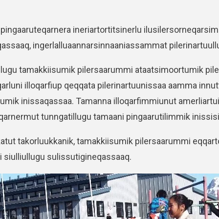
p pingaaruteqarnera ineriartortitsinerlu ilusilersorneqarsim
qassaaq, ingerlalluaannarsinnaaniassammat pilerinartuullu
pillugu tamakkiisumik pilersaarummi ataatsimoortumik pil
qarluni illoqarfiup qeqqata pilerinartuunissaa aamma inn
ik inissaqassaa. Tamanna illoqarfimmiunut amerliartuinna
qarnermut tunngatillugu tamaani pingaarutilimmik inissi
tut takorluukkanik, tamakkiisumik pilersaarummi eqqarto
siulliullugu sulissutigineqassaaq.