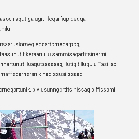
asoq ilaqutigalugit illoqarfiup qeqqa
nilu.
ersaarusiorneq eqqartorneqarpoq,
uttaasunut tikeraanullu sammisaqartitsinermi
rtunut iluaqutaassaaq, ilutigitillugulu Tasiilap
simaffeqarneranik naqissusiissaaq.
rneqartunik, piviusunngortitsinissaq piffissami