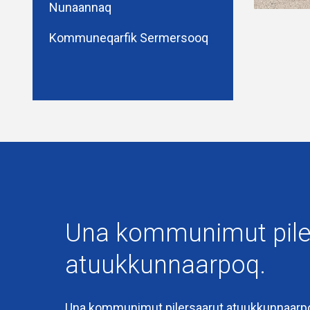
Nunaannaq
Kommuneqarfik Sermersooq
Kingullermik iluarsineqarpoq
21-08-2020
Una kommunimut pile
atuukkunnaarpoq.
Una kommunimut pilersaarut atuukkunnaarp