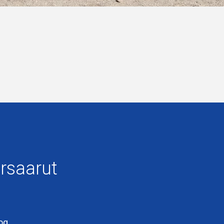
rsaarut
oq.