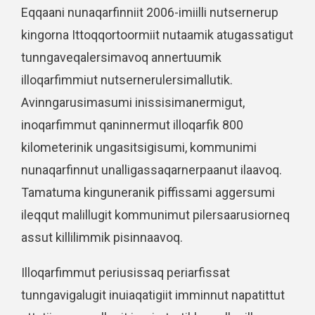
Eqqaani nunaqarfinniit 2006-imiilli nutsernerup
kingorna Ittoqqortoormiit nutaamik atugassatigut
tunngaveqalersimavoq annertuumik
illoqarfimmiut nutsernerulersimallutik.
Avinngarusimasumi inissisimanermigut,
inoqarfimmut qaninnermut illoqarfik 800
kilometerinik ungasitsigisumi, kommunimi
nunaqarfinnut unalligassaqarnerpaanut ilaavoq.
Tamatuma kinguneranik piffissami aggersumi
ileqqut malillugit kommunimut pilersaarusiorneq
assut killilimmik pisinnaavoq.
Illoqarfimmut periusissaq periarfissat
tunngavigalugit inuiaqatigiit imminnut napatittut