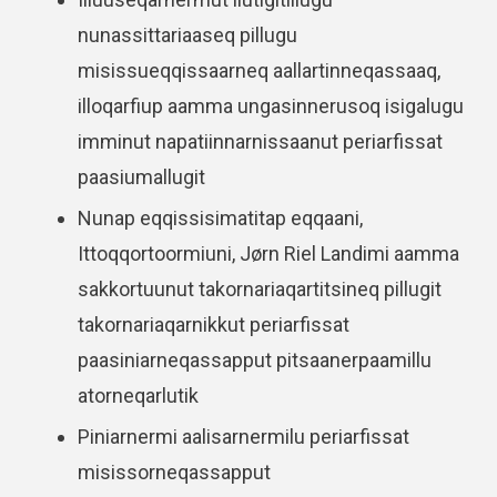
nunassittariaaseq pillugu
misissueqqissaarneq aallartinneqassaaq,
illoqarfiup aamma ungasinnerusoq isigalugu
imminut napatiinnarnissaanut periarfissat
paasiumallugit
Nunap eqqissisimatitap eqqaani,
Ittoqqortoormiuni, Jørn Riel Landimi aamma
sakkortuunut takornariaqartitsineq pillugit
takornariaqarnikkut periarfissat
paasiniarneqassapput pitsaanerpaamillu
atorneqarlutik
Piniarnermi aalisarnermilu periarfissat
misissorneqassapput