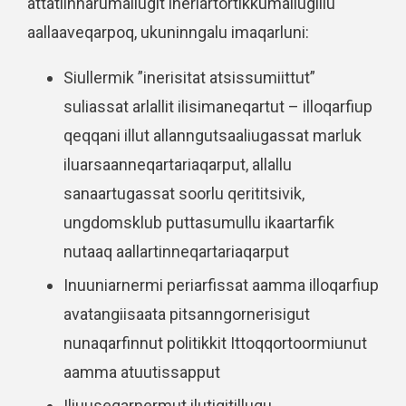
attatiinnarumallugit ineriartortikkumallugillu
aallaaveqarpoq, ukuninngalu imaqarluni:
Siullermik ”inerisitat atsissumiittut”
suliassat arlallit ilisimaneqartut – illoqarfiup
qeqqani illut allanngutsaaliugassat marluk
iluarsaanneqartariaqarput, allallu
sanaartugassat soorlu qerititsivik,
ungdomsklub puttasumullu ikaartarfik
nutaaq aallartinneqartariaqarput
Inuuniarnermi periarfissat aamma illoqarfiup
avatangiisaata pitsanngornerisigut
nunaqarfinnut politikkit Ittoqqortoormiunut
aamma atuutissapput
Iliuuseqarnermut ilutigitillugu