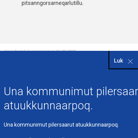
pitsanngorsarneqarlutillu.
Kingullermik iluarsineqarpoq
06-08-2020
Luk
Una kommunimut pilersaar
atuukkunnaarpoq.
Una kommunimut pilersaarut atuukkunnaarpoq.
Kommuneqarfik
Sermersooq