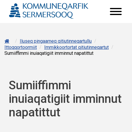
/
/
Iluseq pingaarneq qitiutinneqartullu
/
/
Ittoqqortoormiit
Immikkoortortat qitiutinneqartut
Sumiiffimmi inuiaqatigiit imminnut napatittut
Sumiiffimmi
inuiaqatigiit imminnut
napatittut