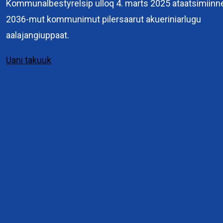
Kommunalbestyrelsip ulloq 4. marts 2025 ataatsimiinn
Kuussuaq 2
2036-mut kommunimut pilersaarut akueriniarlugu
3900 Nuuk
aalajangiuppaat.
+299 36 70 00
Uani takuuk
Interne links
Pilersaarutit immikkoortunut attuumassusillit
Eksterne links
Planloven
Pilersaarusiorneq
Genveje
Pilersaarusiornermi periusissiaq
©
2020
Kommuneqarfik Sermersooq