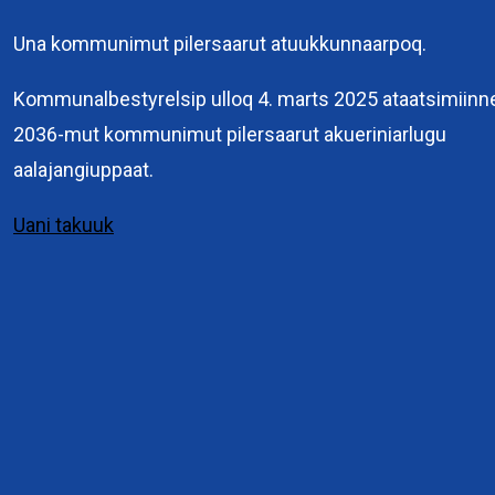
Una kommunimut pilersaarut atuukkunnaarpoq.
Kommuneqarfik
Sermersooq
Kommunalbestyrelsip ulloq 4. marts 2025 ataatsimiinn
Kuussuaq 2
2036-mut kommunimut pilersaarut akueriniarlugu
3900 Nuuk
aalajangiuppaat.
+299 36 70 00
Uani takuuk
Interne links
Pilersaarutit immikkoortunut attuumassusillit
Eksterne links
Planloven
Pilersaarusiorneq
Genveje
Pilersaarusiornermi periusissiaq