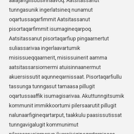
aalajangiisuusinnaavoq. Aatsitassanut
tunngasunik ingerlatsineq nunamut
oqartussaqarfimmit Aatsitassanut
pisortaqarfimmit isumagineqarpoq.
Aatsitassanut pisortaqarfiup pingaarnertut
suliassarivaa ingerlaavartumik
misissueqqaarnerit, misissuinerit aamma
aatsitassarsiornermi atuisinnaanermut
akuersissutit aqunneqarnissaat. Pisortaqarfiullu
tassunga tunngasut tamaasa pillugit
oqartussaaffik isumagisarivaa. Akuttunngitsumik
kommunit immikkoortumi pilersaarutit pillugit
nalunaarfigineqartarput, taakkulu paasissutissat
tunngavigalugit kommunimut