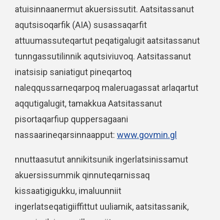
atuisinnaanermut akuersissutit. Aatsitassanut
aqutsisoqarfik (AIA) susassaqarfit
attuumassuteqartut peqatigalugit aatsitassanut
tunngassutilinnik aqutsiviuvoq. Aatsitassanut
inatsisip saniatigut pineqartoq
naleqqussarneqarpoq maleruagassat arlaqartut
aqqutigalugit, tamakkua Aatsitassanut
pisortaqarfiup quppersagaani
nassaarineqarsinnaapput:
www.govmin.gl
nnuttaasutut annikitsunik ingerlatsinissamut
akuersissummik qinnuteqarnissaq
kissaatigigukku, imaluunniit
ingerlatseqatigiiffittut uuliamik, aatsitassanik,