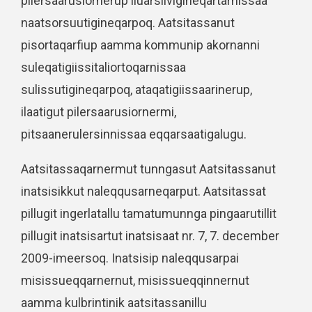
pilersaarusiornerup iluarsiivigineqartarnissaa
naatsorsuutigineqarpoq. Aatsitassanut
pisortaqarfiup aamma kommunip akornanni
suleqatigiissitaliortoqarnissaa
sulissutigineqarpoq, ataqatigiissaarinerup,
ilaatigut pilersaarusiornermi,
pitsaanerulersinnissaa eqqarsaatigalugu.
Aatsitassaqarnermut tunngasut Aatsitassanut
inatsisikkut naleqqusarneqarput. Aatsitassat
pillugit ingerlatallu tamatumunnga pingaarutillit
pillugit inatsisartut inatsisaat nr. 7, 7. december
2009-imeersoq. Inatsisip naleqqusarpai
misissueqqarnernut, misissueqqinnernut
aamma kulbrintinik aatsitassanillu