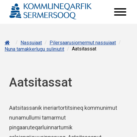
/
/
/
Nassuiaat
Pilersaarusiornermut nassuiaat
/
Aatsitassat
Nuna tamakkerlugu suliniutit
Aatsitassat
Aatsitassanik ineriartortitsineq kommunimut
nunamullumi tamarmut
pingaaruteqarluinnartumik