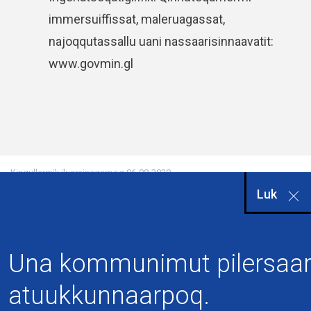
immersuiffissat, maleruagassat,
najoqqutassallu uani nassaarisinnaavatit:
www.govmin.gl
Kingullermik iluarsineqarpoq
06-08-2020
Luk
Una kommunimut pilersaar
atuukkunnaarpoq.