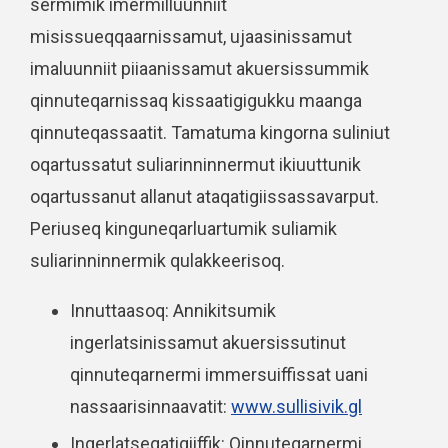
sermimik imermilluunniit
misissueqqaarnissamut, ujaasinissamut
imaluunniit piiaanissamut akuersissummik
qinnuteqarnissaq kissaatigigukku maanga
qinnuteqassaatit. Tamatuma kingorna suliniut
oqartussatut suliarinninnermut ikiuuttunik
oqartussanut allanut ataqatigiissassavarput.
Periuseq kinguneqarluartumik suliamik
suliarinninnermik qulakkeerisoq.
Innuttaasoq: Annikitsumik
ingerlatsinissamut akuersissutinut
qinnuteqarnermi immersuiffissat uani
nassaarisinnaavatit:
www.sullisivik.gl
Ingerlatseqatigiiffik: Qinnuteqarnermi