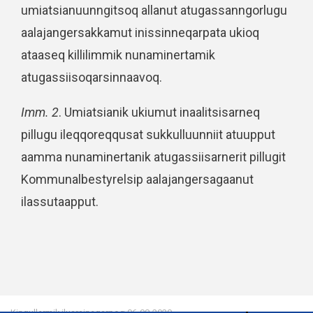
umiatsianuunngitsoq allanut atugassanngorlugu
aalajangersakkamut inissinneqarpata ukioq
ataaseq killilimmik nunaminertamik
atugassiisoqarsinnaavoq.
Imm. 2
. Umiatsianik ukiumut inaalitsisarneq
pillugu ileqqoreqqusat sukkulluunniit atuupput
aamma nunaminertanik atugassiisarnerit pillugit
Kommunalbestyrelsip aalajangersagaanut
ilassutaapput.
Kingullermik iluarsineqarpoq
06-08-2020