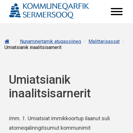
/
/
/
Nunaminertamik atugassiineq
Malittarisassat
Umiatsianik inaalitsisarnerit
Umiatsianik
inaalitsisarnerit
Imm. 1.
Umiatsiat immikkoortup ilaanut suli
atorneqalinngitsumut kommunimit