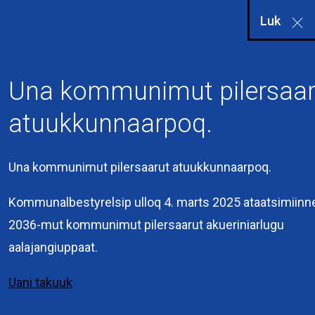
Luk
Una kommunimut pilersaar
atuukkunnaarpoq.
Una kommunimut pilersaarut atuukkunnaarpoq.
Kommuneqarfik
Sermersooq
Kommunalbestyrelsip ulloq 4. marts 2025 ataatsimiinn
Kuussuaq 2
2036-mut kommunimut pilersaarut akueriniarlugu
3900 Nuuk
aalajangiuppaat.
+299 36 70 00
Uani takuuk
Interne links