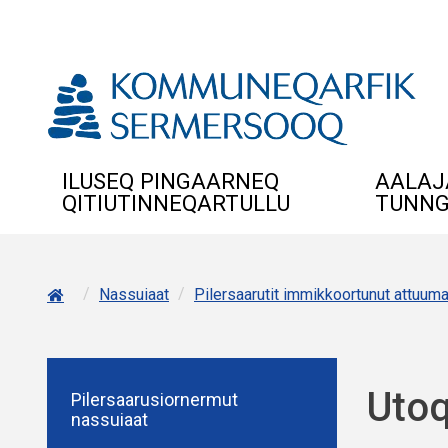
ILUSEQ PINGAARNEQ
AALAJ
QITIUTINNEQARTULLU
TUNNG
/
/
Nassuiaat
Pilersaarutit immikkoortunut attuuma
Utoq
Pilersaarusiornermut
nassuiaat