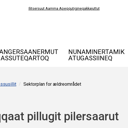
Ilitsersuut Aamma Apeqqutigineqakkajuttut
ANGERSAANERMUT
NUNAMINERTAMIK
ASSUTEQARTOQ
ATUGASSIINEQ
/
Sektorplan for ældreområdet
ssusillit
qaat pillugit pilersaarut