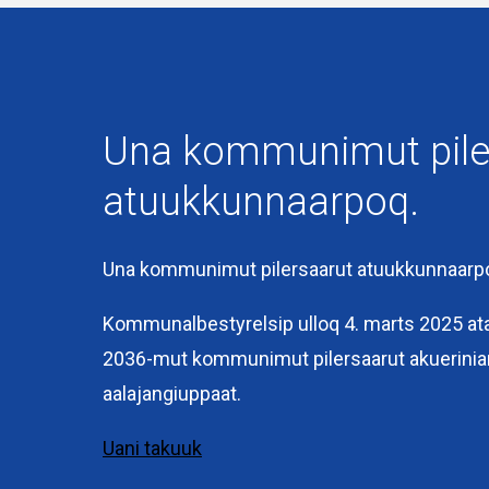
Kingullermik iluarsineqarpoq
06-08-2020
Una kommunimut pile
atuukkunnaarpoq.
Una kommunimut pilersaarut atuukkunnaarp
Kommunalbestyrelsip ulloq 4. marts 2025 at
Interne li
Kommuneqarfik
2036-mut kommunimut pilersaarut akuerinia
Sermersooq
Pilersa
aalajangiuppaat.
Kuussuaq 2
attuumassus
Uani takuuk
3900 Nuuk
+299 36 70 00