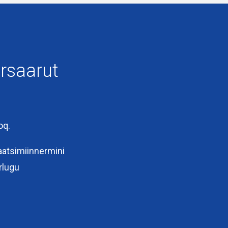
rsaarut
oq.
aatsimiinnermini
nks
Eksterne links
rlugu
arutit immikkoortunut
Planloven
illit
Pilersaarusiorneq