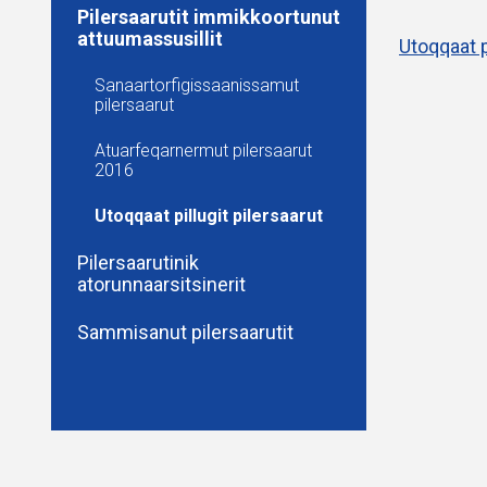
Pilersaarutit immikkoortunut
attuumassusillit
Utoqqaat p
Sanaartorfigissaanissamut
pilersaarut
Atuarfeqarnermut pilersaarut
2016
Utoqqaat pillugit pilersaarut
Pilersaarutinik
atorunnaarsitsinerit
Sammisanut pilersaarutit