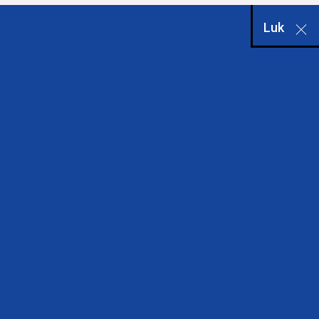
Luk
Genveje
Pilersaarusiornermi periusissiaq